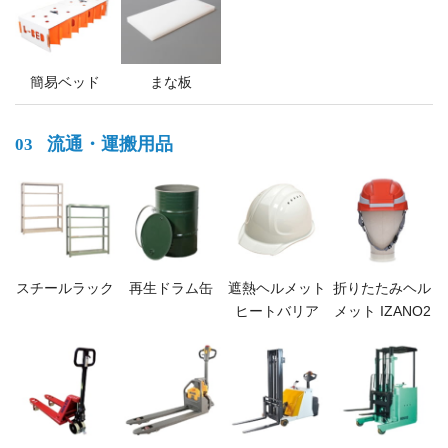
簡易ベッド
まな板
流通・運搬用品
03
スチールラック
再生ドラム缶
遮熱ヘルメット
折りたたみヘル
ヒートバリア
メット IZANO2