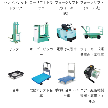
ハンドパレット
ローリフトトラ
フォークリフト
フォークリフト
トラック
ック
（ウォーキー
（リーチ式）
式）
リフター
オーダーピッカ
電動けん引車
ウォーキー式運
ー
搬車両・牽引車
台車
電動アシスト台
手押し台車・平
エアー緩衝材製
車
台車
造機・専用フィ
ルム