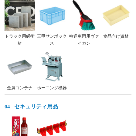
トラック用緩衝
三甲サンボック
輸送車両用ヴァ
食品向け資材
材
ス
イカン
金属コンテナ
ホーニング機器
セキュリティ用品
04