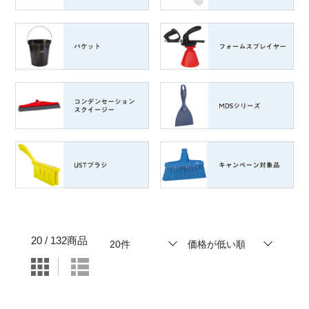
20 / 132商品
表示件数
20件
並び順
価格が低い順