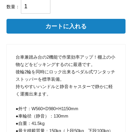
数量：
台車兼踏み台の2機能で作業効率アップ！棚上の小
物などをピッキングするのに最適です。
後輪2輪を同時にロック出来るペダル式ワンタッチ
ストッパーを標準装備。
持ちやすいハンドルと静音キャスターで静かに軽
く運搬出来ます。
●外寸：W560×D980×H1150mm
●車輪径（静音）：130mm
●自重：41.5kg
●最大積載質量：150kg（上段50kg、下段100kg）