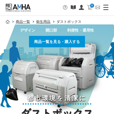
0
商品一覧
衛生用品
ダストボックス
デザイン
開口部
利便性・運用性
商品一覧を見る・購入する
都市環境を清潔に
ダストボックス