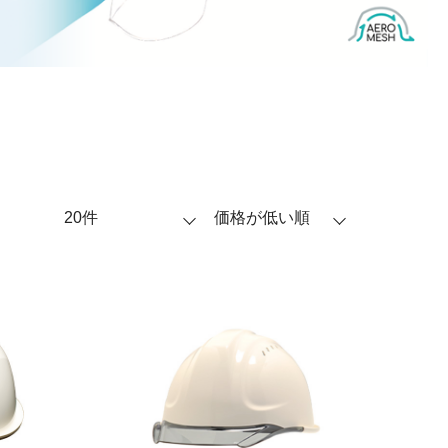
表示件数
20件
並び順
価格が低い順