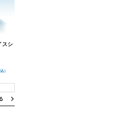
イスシ
税込）
る