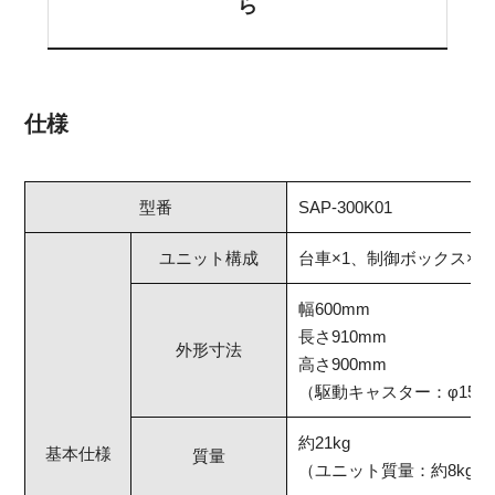
ら
仕様
型番
SAP-300K01
ユニット構成
台車×1、制御ボックス×1
幅600mm
長さ910mm
外形寸法
高さ900mm
（駆動キャスター：φ150
約21kg
基本仕様
質量
（ユニット質量：約8kg）