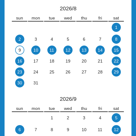
2026/8
sun
mon
tue
wed
thu
fri
sat
1
2
3
4
5
6
7
8
9
10
11
12
13
14
15
16
17
18
19
20
21
22
23
24
25
26
27
28
29
30
31
2026/9
sun
mon
tue
wed
thu
fri
sat
1
2
3
4
5
6
7
8
9
10
11
12