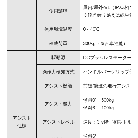
屋内/屋外※1（IPX3相当
使用環境
※段差乗り越えは総重量に
使用環境温度
0～40℃
積載荷重
300kg（※台車性能）
駆動源
DCブラシレスモーター
操作力検知方式
ハンドルバーグリップ部
アシスト機能
前進/後進の進行アシスト
傾斜0°：500kg
アシスト能力
傾斜6°：100kg
アシスト
アシストレベル
速度：3段階（初期トルク
仕様
傾斜6°