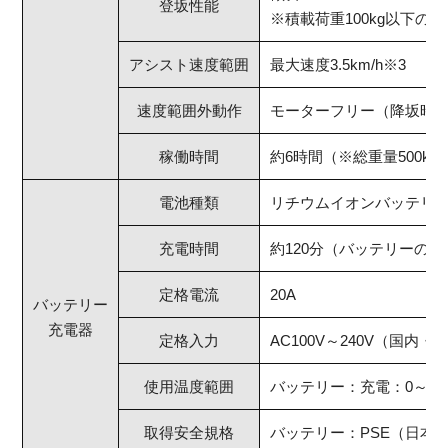
登坂性能
※積載荷重100kg以下の場
アシスト速度範囲
最大速度3.5km/h※3
速度範囲外動作
モーターフリー（降坂時
稼働時間
約6時間（※総重量500k
電池種類
リチウムイオンバッテリー（2
充電時間
約120分（バッテリーの
定格電流
20A
バッテリー
充電器
定格入力
AC100V～240V（国内
使用温度範囲
バッテリー：充電：0～40℃
取得安全規格
バッテリー：PSE（日本）