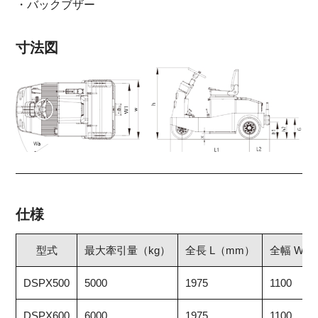
・バックブザー
寸法図
仕様
型式
最大牽引量（kg）
全長 L（mm）
全幅 W（
DSPX500
5000
1975
1100
DSPX600
6000
1975
1100