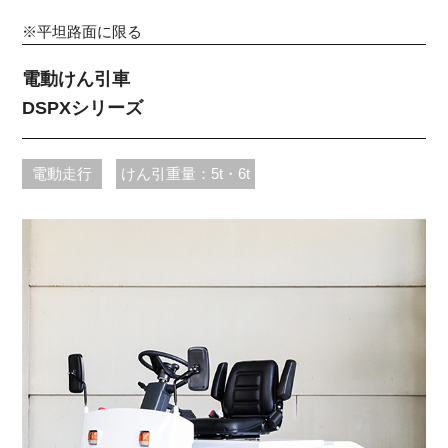
※平坦路面に限る
電動けん引車
DSPXシリーズ
電動走行
けん引重量：5t・6t