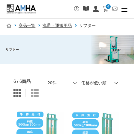
0
商品一覧
流通・運搬用品
リフター
6 / 6商品
表示件数
20件
並び順
価格が低い順