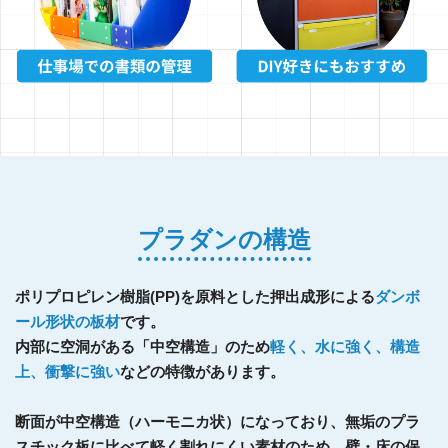
プラダンの構造
ポリプロピレン樹脂(PP)を原料とした押出成形による
ダンボ
ール形状の板材
です。
内部に空洞がある「中空構造」のため
軽く、水に強く、構造
上、衝撃に強い
などの特徴があります。
断面が中空構造（ハーモニカ状）になっており、無垢のプラ
スチック板に比べて軽く割れにくい素材のため、壁・床の保