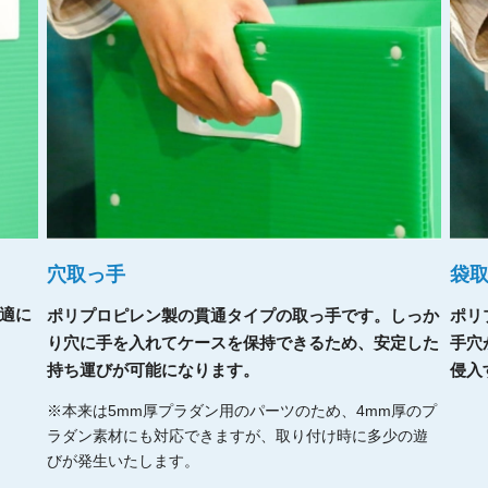
穴取っ手
袋
適に
ポリプロピレン製の貫通タイプの取っ手です。しっか
ポリ
り穴に手を入れてケースを保持できるため、安定した
手穴
持ち運びが可能になります。
侵入
※本来は5mm厚プラダン用のパーツのため、4mm厚のプ
ラダン素材にも対応できますが、取り付け時に多少の遊
びが発生いたします。