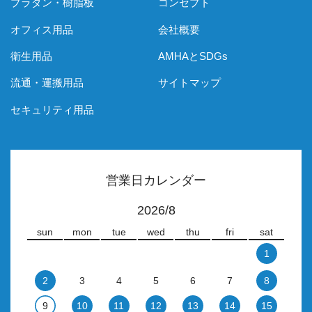
プラダン・樹脂板
コンセプト
オフィス用品
会社概要
衛生用品
AMHAとSDGs
流通・運搬用品
サイトマップ
セキュリティ用品
営業日カレンダー
2026/8
sun
mon
tue
wed
thu
fri
sat
1
2
3
4
5
6
7
8
9
10
11
12
13
14
15