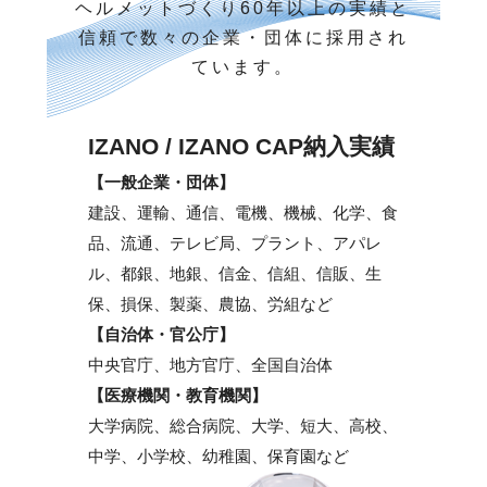
ヘルメットづくり60年以上の実績と
信頼で数々の企業・団体に採用され
ています。
IZANO / IZANO CAP納入実績
【一般企業・団体】
建設、運輸、通信、電機、機械、化学、食
品、流通、テレビ局、プラント、アパレ
ル、都銀、地銀、信金、信組、信販、生
保、損保、製薬、農協、労組など
【自治体・官公庁】
中央官庁、地方官庁、全国自治体
【医療機関・教育機関】
大学病院、総合病院、大学、短大、高校、
中学、小学校、幼稚園、保育園など