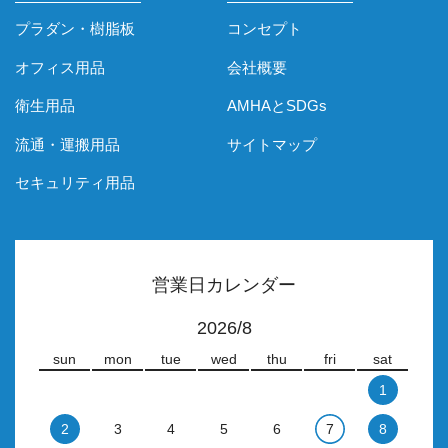
プラダン・樹脂板
コンセプト
オフィス用品
会社概要
衛生用品
AMHAとSDGs
流通・運搬用品
サイトマップ
セキュリティ用品
営業日カレンダー
2026/8
sun
mon
tue
wed
thu
fri
sat
1
2
3
4
5
6
7
8