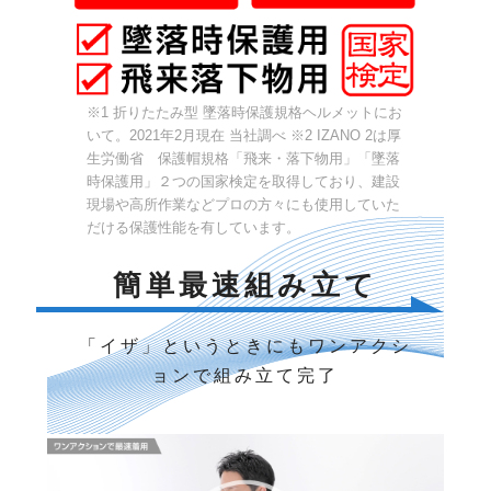
※1 折りたたみ型 墜落時保護規格ヘルメットにお
いて。2021年2月現在 当社調べ ※2 IZANO 2は厚
生労働省 保護帽規格「飛来・落下物用」「墜落
時保護用」２つの国家検定を取得しており、建設
現場や高所作業などプロの方々にも使用していた
だける保護性能を有しています。
簡単最速組み立て
「イザ」というときにもワンアクシ
ョンで組み立て完了