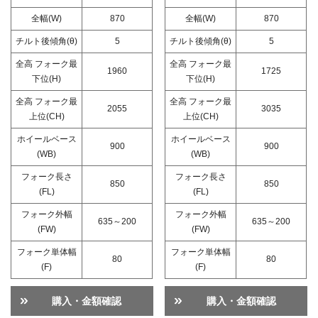
全幅(W)
870
全幅(W)
870
チルト後傾角(θ)
5
チルト後傾角(θ)
5
全高 フォーク最
全高 フォーク最
1960
1725
下位(H)
下位(H)
全高 フォーク最
全高 フォーク最
2055
3035
上位(CH)
上位(CH)
ホイールベース
ホイールベース
900
900
(WB)
(WB)
フォーク長さ
フォーク長さ
850
850
(FL)
(FL)
フォーク外幅
フォーク外幅
635～200
635～200
(FW)
(FW)
フォーク単体幅
フォーク単体幅
80
80
(F)
(F)
購入・金額確認
購入・金額確認