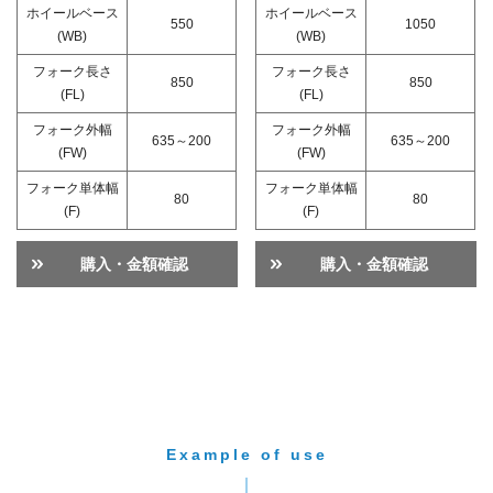
ホイールベース
ホイールベース
550
1050
(WB)
(WB)
フォーク長さ
フォーク長さ
850
850
(FL)
(FL)
フォーク外幅
フォーク外幅
635～200
635～200
(FW)
(FW)
フォーク単体幅
フォーク単体幅
80
80
(F)
(F)
購入・金額確認
購入・金額確認
Example of use