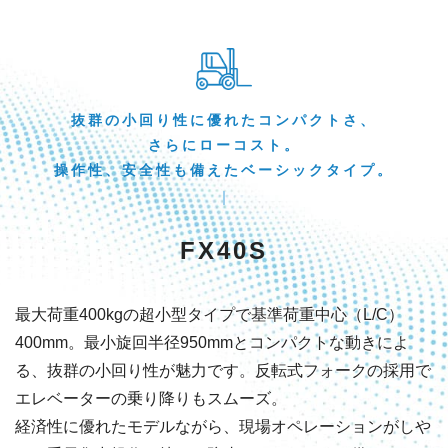
抜群の小回り性に優れたコンパクトさ、
さらにローコスト。
操作性、安全性も備えたベーシックタイプ。
FX40S
最大荷重400kgの超小型タイプで基準荷重中心（L/C）
400mm。最小旋回半径950mmとコンパクトな動きによ
る、抜群の小回り性が魅力です。反転式フォークの採用で
エレベーターの乗り降りもスムーズ。
経済性に優れたモデルながら、現場オペレーションがしや