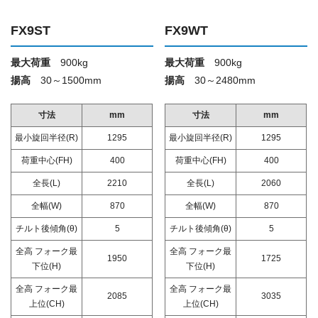
FX9ST
FX9WT
最大荷重
900kg
最大荷重
900kg
揚高
30～1500mm
揚高
30～2480mm
寸法
mm
寸法
mm
最小旋回半径(R)
1295
最小旋回半径(R)
1295
荷重中心(FH)
400
荷重中心(FH)
400
全長(L)
2210
全長(L)
2060
全幅(W)
870
全幅(W)
870
チルト後傾角(θ)
5
チルト後傾角(θ)
5
全高 フォーク最
全高 フォーク最
1950
1725
下位(H)
下位(H)
全高 フォーク最
全高 フォーク最
2085
3035
上位(CH)
上位(CH)