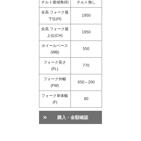
チルト後傾角(θ)
チルト無し
全高 フォーク最
1950
下位(H)
全高 フォーク最
1950
上位(CH)
ホイールベース
550
(WB)
フォーク長さ
770
(FL)
フォーク外幅
650～200
(FW)
フォーク単体幅
80
(F)
購入・金額確認