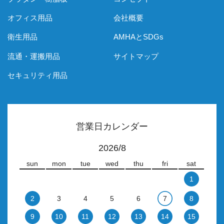
オフィス用品
会社概要
衛生用品
AMHAとSDGs
流通・運搬用品
サイトマップ
セキュリティ用品
営業日カレンダー
2026/8
sun
mon
tue
wed
thu
fri
sat
1
2
3
4
5
6
7
8
9
10
11
12
13
14
15