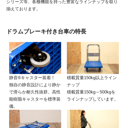
シリーズ等、各種機能を持った豊富なラインナップを取り
揃えております。
ドラムブレーキ付き台車の特長
静音®キャスター装着！
積載質量150kg以上ライン
独自の静音設計により静か
ナップ
で滑らか耐久性抜群。高性
積載質量150kg～500kgを
能樹脂キャスターを標準装
ラインナップしています。
備。