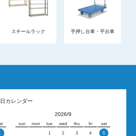
スチールラック
手押し台車・平台車
日カレンダー
2026/9
at
sun
mon
tue
wed
thu
fri
sat
1
1
2
3
4
5