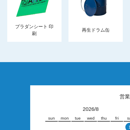
プラダンシート 印
再生ドラム缶
刷
営業
2026/8
sun
mon
tue
wed
thu
fri
s