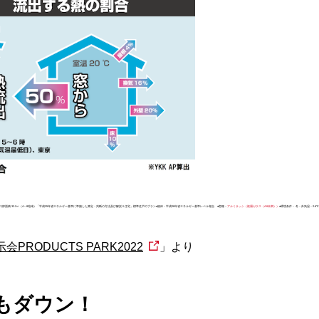
8㎡/開口部面積 32.2㎡（4～8地域）「平成25年省エネルギー基準に準拠した算定・判断の方法及び解説Ⅱ住宅」標準住戸のプラン●躯体：平成28年省エネルギー基準レベル相当 ●窓種：
アルミサッシ（複層ガラス（A8未満））
●環境条件： 冬：外気温：2.6
PRODUCTS PARK2022
」より
もダウン！