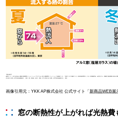
【算出条件】
●使用ソフト：AE-Sim/Heat（建築の温熱環境シミュレーションプログラム)/（株）建築環境ソリューションズ●気象データ：「拡張アメダス気象データ」2010年版 標準年/（一社）日本建築学会 ●住宅モデル：2階建て/延床面積 120.0
2月14日 5〜6時（日平均外気温最低日）、東京 夏：外気温：34.8℃、室温：27℃ 8月5日 14〜15時 （日平均外気温最大日）、東京
画像引用元：YKK AP株式会社 公式サイト「
新商品WEB展示会
窓の断熱性が上がれば光熱費