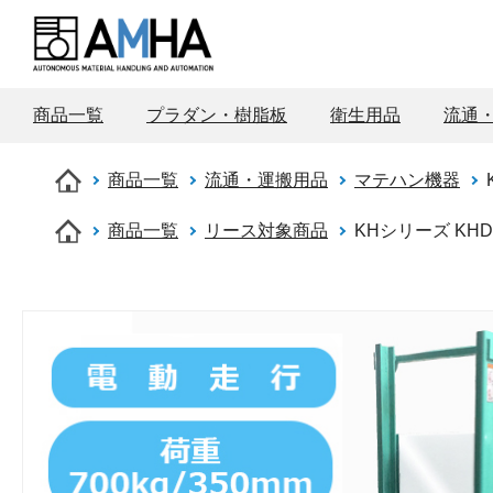
商品一覧
プラダン・樹脂板
衛生用品
流通
商品一覧
流通・運搬用品
マテハン機器
商品一覧
リース対象商品
KHシリーズ KHD