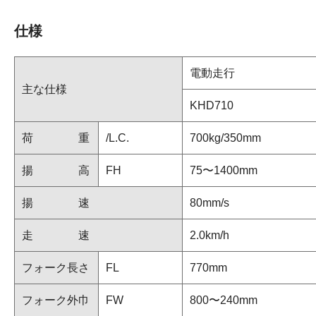
仕様
電動走行
主な仕様
KHD710
荷 重
/L.C.
700kg/350mm
揚 高
FH
75〜1400mm
揚 速
80mm/s
走 速
2.0km/h
フォーク長さ
FL
770mm
フォーク外巾
FW
800〜240mm