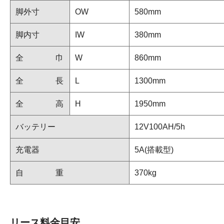
脚外寸
OW
580mm
脚内寸
IW
380mm
全 巾
W
860mm
全 長
L
1300mm
全 高
H
1950mm
バッテリー
12V100AH/5h
充電器
5A(搭載型)
自 重
370kg
リース料金目安