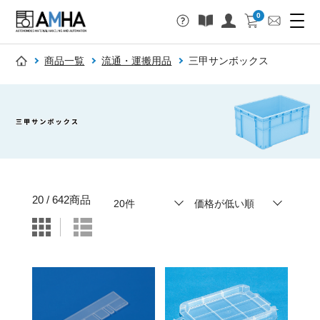
0
商品一覧
流通・運搬用品
三甲サンボックス
20 / 642商品
表示件数
20件
並び順
価格が低い順