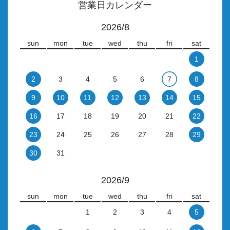
営業日カレンダー
2026/8
sun
mon
tue
wed
thu
fri
sat
1
2
3
4
5
6
7
8
9
10
11
12
13
14
15
16
17
18
19
20
21
22
23
24
25
26
27
28
29
30
31
2026/9
sun
mon
tue
wed
thu
fri
sat
1
2
3
4
5