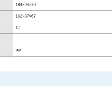
184×94×70
162×87×67
1.1
PP