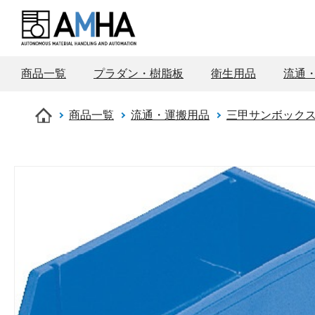
商品一覧
プラダン・樹脂板
衛生用品
流通
商品一覧
流通・運搬用品
三甲サンボック