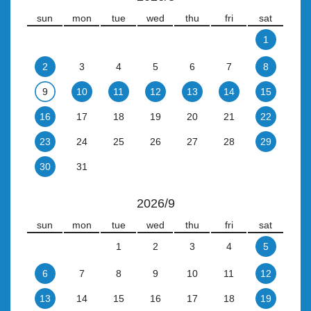
sun
mon
tue
wed
thu
fri
sat
1
2
3
4
5
6
7
8
9
10
11
12
13
14
15
16
17
18
19
20
21
22
23
24
25
26
27
28
29
30
31
2026/9
sun
mon
tue
wed
thu
fri
sat
1
2
3
4
5
6
7
8
9
10
11
12
13
14
15
16
17
18
19