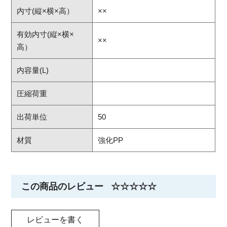
内寸(縦×横×高）
××
有効内寸(縦×横×
××
高）
内容量(L)
圧縮荷重
出荷単位
50
材質
強化PP
この商品のレビュー
☆☆☆☆☆
レビューを書く