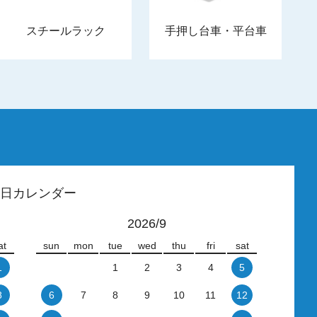
スチールラック
手押し台車・平台車
日カレンダー
2026/9
at
sun
mon
tue
wed
thu
fri
sat
1
1
2
3
4
5
8
6
7
8
9
10
11
12