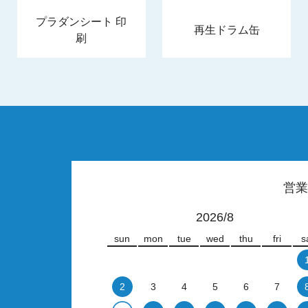
プラダンシート 印
再生ドラム缶
刷
営業
2026/8
sun
mon
tue
wed
thu
fri
s
2
3
4
5
6
7