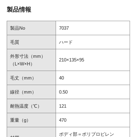
製品情報
製品No
7037
毛質
ハード
外形寸法（mm）
210×135×95
（L×W×H）
毛丈（mm）
40
線径（mm）
0.50
耐熱温度（℃）
121
重量（g）
470
ボディ部＝ポリプロピレン