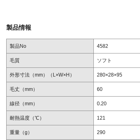
製品情報
製品No
4582
毛質
ソフト
外形寸法（mm）（L×W×H）
280×28×95
毛丈（mm）
60
線径（mm）
0.20
耐熱温度（℃）
121
重量（g）
290