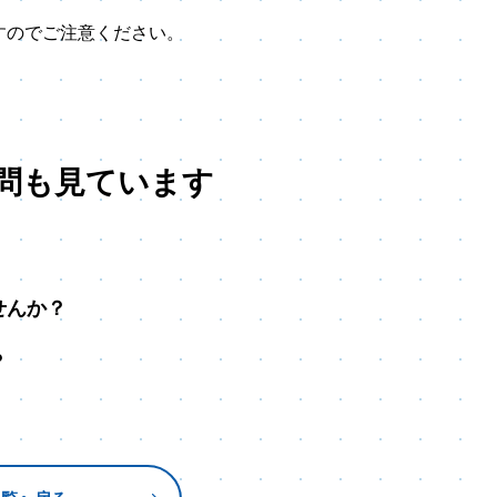
すのでご注意ください。
問も見ています
せんか？
？