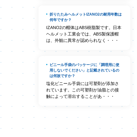
折りたたみヘルメットIZANO2の耐用年数は
何年ですか？
IZANO2の帽体はABS樹脂製です。日本
ヘルメット工業会では、ABS製保護帽
は、外観に異常が認められなく・・・
ビニール手袋のパッケージに「調理用に使
用しないでください」と記載されているの
は何故ですか？
塩化ビニール手袋には可塑剤が添加さ
れています。この可塑剤が油脂との接
触によって溶出することがあ・・・