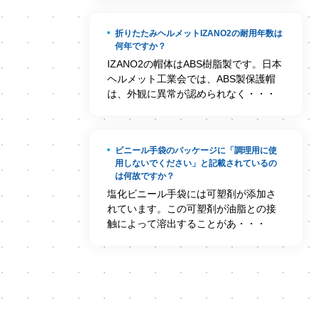
折りたたみヘルメットIZANO2の耐用年数は
何年ですか？
IZANO2の帽体はABS樹脂製です。日本
ヘルメット工業会では、ABS製保護帽
は、外観に異常が認められなく・・・
ビニール手袋のパッケージに「調理用に使
用しないでください」と記載されているの
は何故ですか？
塩化ビニール手袋には可塑剤が添加さ
れています。この可塑剤が油脂との接
触によって溶出することがあ・・・