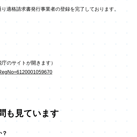
通り適格請求書発行事業者の登録を完了しております。
税庁のサイトが開きます）
?selRegNo=6120001059670
問も見ています
か？